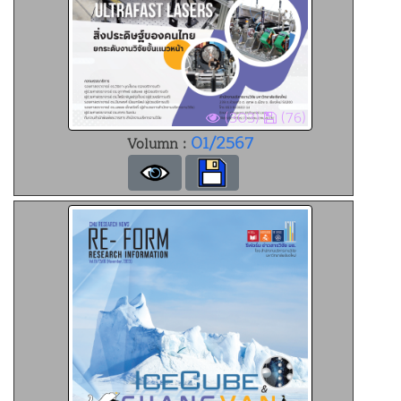
(303)
(76)
01/2567
Volumn :