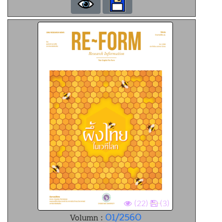
(22)
(3)
01/2560
Volumn :