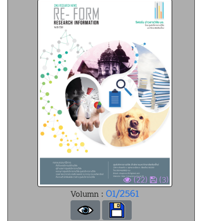
(22)
(3)
01/2561
Volumn :