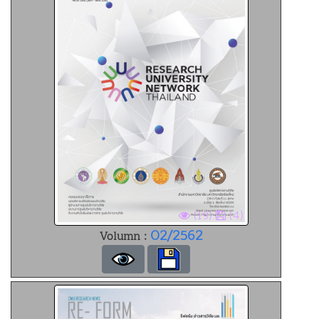
(19)
(4)
02/2562
Volumn :