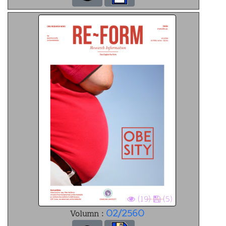
(19)
(5)
02/2560
Volumn :