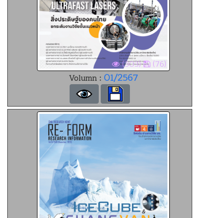
(303)
(76)
01/2567
Volumn :