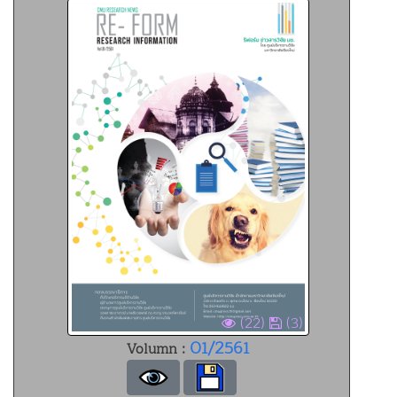
(22)
(3)
01/2561
Volumn :