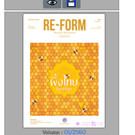
(22)
(3)
01/2560
Volumn :