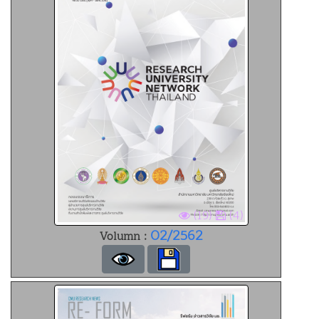
(19)
(4)
02/2562
Volumn :