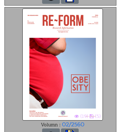
(19)
(5)
02/2560
Volumn :